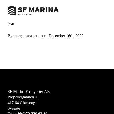
Skip
to
content
svar
By
morgan-master-user
|
December 16th, 2022
SF Marina Fastigheter AB
Propellergangen 4
417 64 Göteborg
Sverige
Tel: +46(0)70-339 62 10